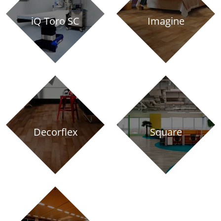
iQ Toro SC
Imagine
Decorflex
Square