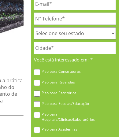
Você está interessado em:
*
Piso para Construtoras
 a prática
Piso para Revendas
nho do
Piso para Escritórios
mento de
 a
Piso para Escolas/Educação
Piso para
Hospitais/Clínicas/Laboratórios
Piso para Academias