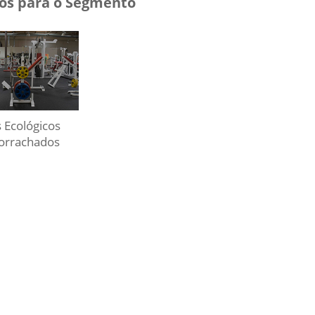
os para o Segmento
s Ecológicos
orrachados