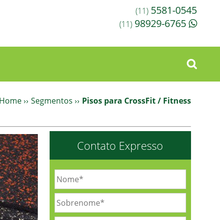
5581-0545
(11)
98929-6765
(11)
Home
››
Segmentos
››
Pisos para CrossFit / Fitness
Contato Expresso