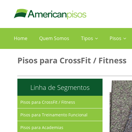
Home
Quem Somos
Tipos
Pisos
Pisos para CrossFit / Fitness
Linha de Segmentos
Pisos para CrossFit / Fitness
Pisos para Treinamento Funcional
Pisos para Academias