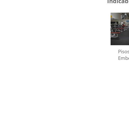
Indicad
Piso
Emb