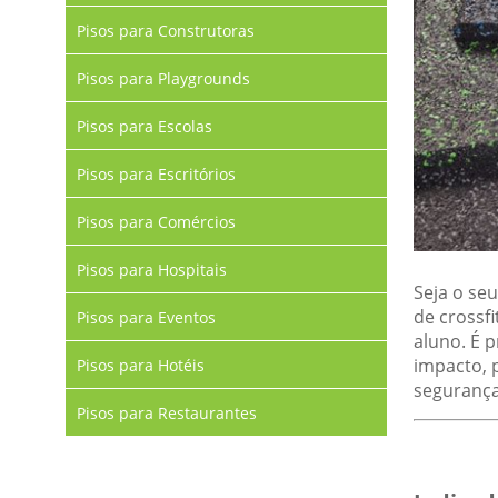
Pisos para Construtoras
Pisos para Playgrounds
Pisos para Escolas
Pisos para Escritórios
Pisos para Comércios
Pisos para Hospitais
Seja o se
de crossf
Pisos para Eventos
aluno. É 
impacto, 
Pisos para Hotéis
segurança
Pisos para Restaurantes