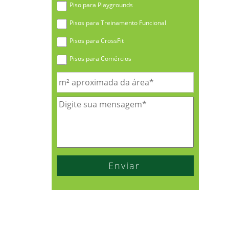
Piso para Playgrounds
Pisos para Treinamento Funcional
Pisos para CrossFit
Pisos para Comércios