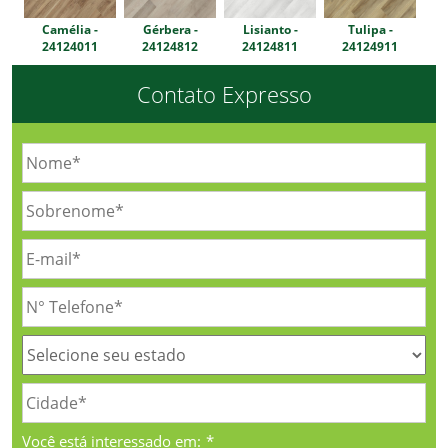
Camélia -
Gérbera -
Lisianto -
Tulipa -
24124011
24124812
24124811
24124911
Contato Expresso
Você está interessado em:
*