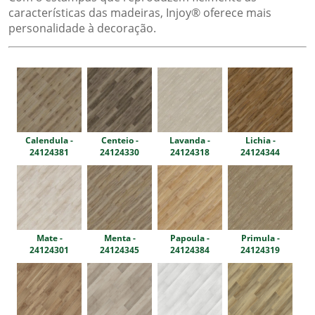
características das madeiras, Injoy® oferece mais
personalidade à decoração.
Calendula -
Centeio -
Lavanda -
Lichia -
24124381
24124330
24124318
24124344
Mate -
Menta -
Papoula -
Primula -
24124301
24124345
24124384
24124319