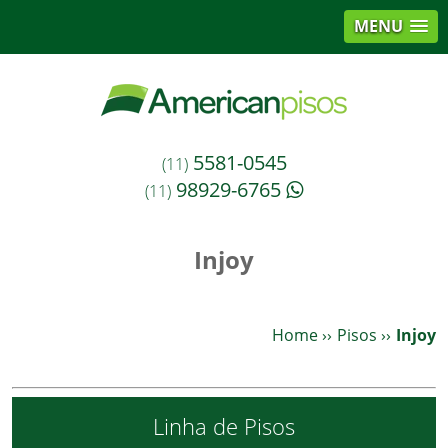
MENU
5581-0545
(11)
98929-6765
(11)
Injoy
Home
››
Pisos
››
Injoy
Linha de Pisos